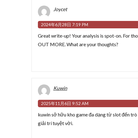
Joycet
2024年6月28日 7:19 PM
Great write-up! Your analysis is spot-on. For tho
OUT MORE
. What are your thoughts?
Kuwin
2025年11月6日 9:52 AM
kuwin
sở hữu kho game đa dạng từ slot đến trò
giải trí tuyệt vời.