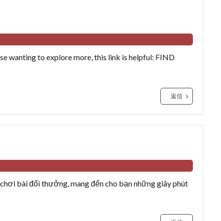
se wanting to explore more, this link is helpful:
FIND
返信
 chơi bài đổi thưởng, mang đến cho bạn những giây phút