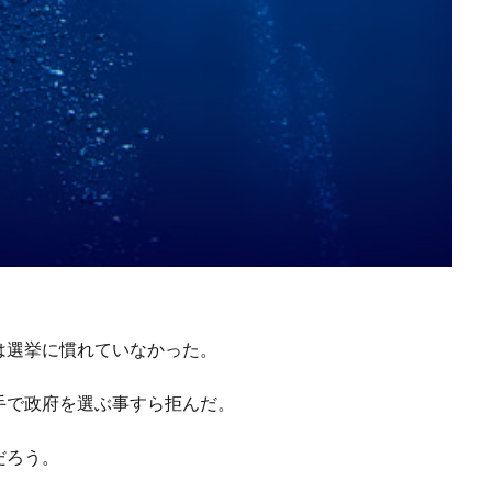
は選挙に慣れていなかった。
手で政府を選ぶ事すら拒んだ。
だろう。