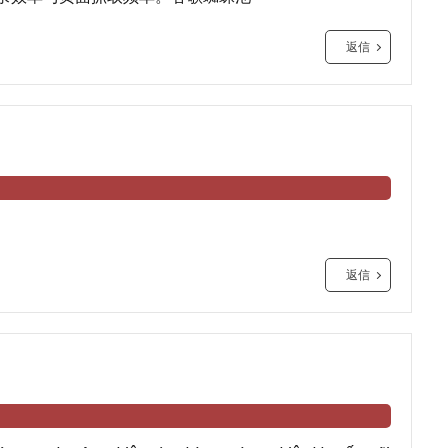
返信
返信