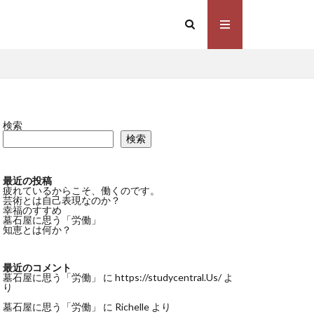
検索
検索
最近の投稿
疲れているからこそ、働くのです。
芸術とは自己表現なのか？
幸福のすすめ
墓石屋に思う「労働」
知恵とは何か？
最近のコメント
墓石屋に思う「労働」
に
https://studycentral.Us/
よ
り
墓石屋に思う「労働」
に
Richelle
より