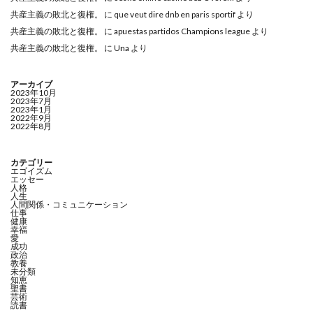
共産主義の敗北と復権。
に
que veut dire dnb en paris sportif
より
共産主義の敗北と復権。
に
apuestas partidos Champions league
より
共産主義の敗北と復権。
に
Una
より
アーカイブ
2023年10月
2023年7月
2023年1月
2022年9月
2022年8月
カテゴリー
エゴイズム
エッセー
人格
人生
人間関係・コミュニケーション
仕事
健康
幸福
愛
成功
政治
教養
未分類
知恵
聖書
芸術
読書