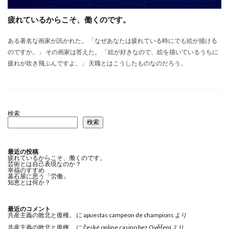
疲れているからこそ、働くのです。
ある著名な画家が訊かれた。 「なぜあなたは疲れている時にでも絵が描ける
のですか。」 その画家は答えた。 「絵が好きなので、絵を描いているうちに
疲れが吹き飛ぶんですよ。」 天職とはこうしたものなのだろう。
検索
検索
最近の投稿
疲れているからこそ、働くのです。
芸術とは自己表現なのか？
幸福のすすめ
墓石屋に思う「労働」
知恵とは何か？
最近のコメント
共産主義の敗北と復権。
に
apuestas campeon de champions
より
共産主義の敗北と復権。
に
české online casino bez Ověření
より