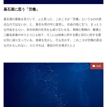
墓石屋に思う「労働」
墓石屋の看板を見ていて、ふと思った。 これこそが「労働」というものの原
点なのではないか、と。 墓石を世の中に提供し、社会の役に立つ。 まっとう
な代金をもらい、自分自身の生活をも成り立たせる。 植物と動物の、酸素と
二酸化炭素のやりとりにも似て、そこには他者に対する愛と自己に対する愛
が共に成り立っている。 他者を生かし、己も生かす。 これこそが労働の原点
なのかもしれない。 だとすれば、最近の行き過ぎた […]
知恵