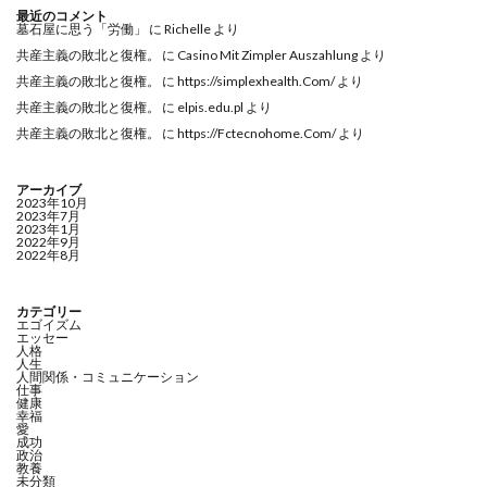
最近のコメント
墓石屋に思う「労働」
に
Richelle
より
共産主義の敗北と復権。
に
Casino Mit Zimpler Auszahlung
より
共産主義の敗北と復権。
に
https://simplexhealth.Com/
より
共産主義の敗北と復権。
に
elpis.edu.pl
より
共産主義の敗北と復権。
に
https://Fctecnohome.Com/
より
アーカイブ
2023年10月
2023年7月
2023年1月
2022年9月
2022年8月
カテゴリー
エゴイズム
エッセー
人格
人生
人間関係・コミュニケーション
仕事
健康
幸福
愛
成功
政治
教養
未分類