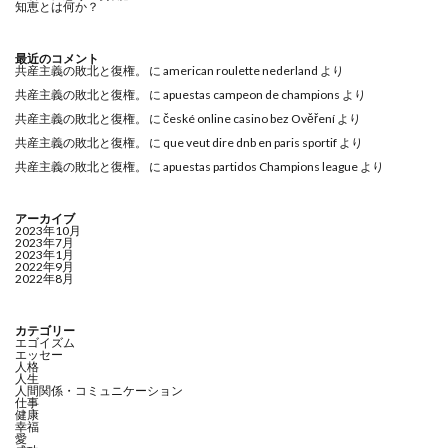
知恵とは何か？
最近のコメント
共産主義の敗北と復権。
に
american roulette nederland
より
共産主義の敗北と復権。
に
apuestas campeon de champions
より
共産主義の敗北と復権。
に
české online casino bez Ověření
より
共産主義の敗北と復権。
に
que veut dire dnb en paris sportif
より
共産主義の敗北と復権。
に
apuestas partidos Champions league
より
アーカイブ
2023年10月
2023年7月
2023年1月
2022年9月
2022年8月
カテゴリー
エゴイズム
エッセー
人格
人生
人間関係・コミュニケーション
仕事
健康
幸福
愛