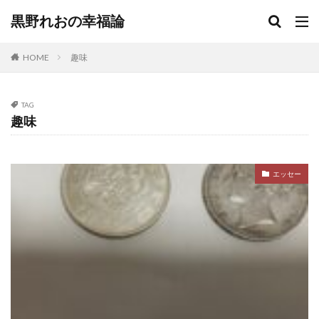
黒野れおの幸福論
HOME
趣味
TAG
趣味
エッセー