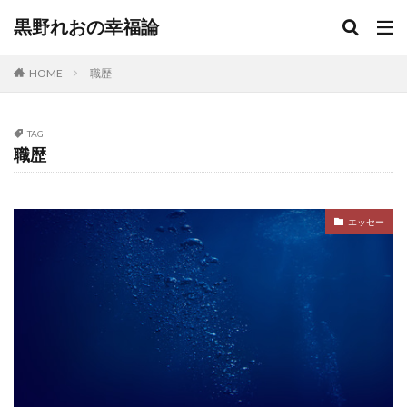
黒野れおの幸福論
HOME
職歴
TAG
職歴
エッセー