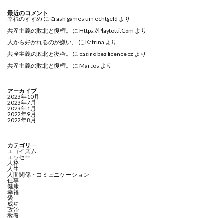
最近のコメント
幸福のすすめ
に
Crash games um echtgeld
より
共産主義の敗北と復権。
に
Https://Playtotti.Com
より
人から好かれるのが嫌い。
に
Katrina
より
共産主義の敗北と復権。
に
casino bez licence cz
より
共産主義の敗北と復権。
に
Marcos
より
アーカイブ
2023年10月
2023年7月
2023年1月
2022年9月
2022年8月
カテゴリー
エゴイズム
エッセー
人格
人生
人間関係・コミュニケーション
仕事
健康
幸福
愛
成功
政治
教養