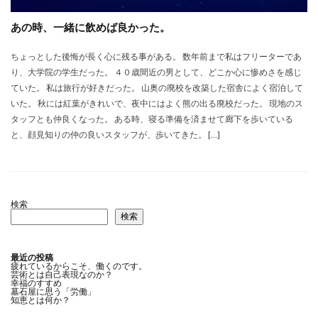
あの時、一緒に飲めば良かった。
ちょっとした後悔が長く心に残る事がある。 数年前まで私はフリーターであ
り、大学院の学生だった。 ４０歳間近の男として、どこか心に惨めさを感じ
ていた。 私は旅行が好きだった。 山奥の廃校を改築した宿舎によく宿泊して
いた。 秋には紅葉がきれいで、夜中にはよく熊の出る廃校だった。 現地のス
タッフとも仲良くなった。 ある時、寝る準備を済ませて廊下を歩いている
と、顔見知りの仲の良いスタッフが、歩いてきた。 […]
検索
検索
最近の投稿
疲れているからこそ、働くのです。
芸術とは自己表現なのか？
幸福のすすめ
墓石屋に思う「労働」
知恵とは何か？