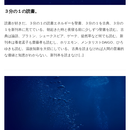
３分の１の読書。
読書が好きだ。 ３分の１の読書エネルギーを聖書、３分の１を古典、３分の
１を新刊本に充てている。 朝起きた時と夜寝る前に少しずつ聖書を読む。 古
典は論語、プラトン、シェークスピア、ゲーテ、徒然草など何でも読む。 新
刊本は養老孟子も齋藤孝も読むし、ホリエモン、メンタリストDAIGO、ひろ
ゆきも読む。 温故知新を大切にしている。 古典を読まなければ人間の普遍的
な価値と知恵がわからない。 新刊本を読まなけ […]