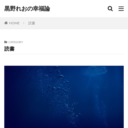
黒野れおの幸福論
HOME
読書
CATEGORY
読書