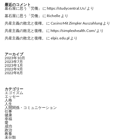
最近のコメント
墓石屋に思う「労働」
に
https://studycentral.Us/
より
墓石屋に思う「労働」
に
Richelle
より
共産主義の敗北と復権。
に
Casino Mit Zimpler Auszahlung
より
共産主義の敗北と復権。
に
https://simplexhealth.Com/
より
共産主義の敗北と復権。
に
elpis.edu.pl
より
アーカイブ
2023年10月
2023年7月
2023年1月
2022年9月
2022年8月
カテゴリー
エゴイズム
エッセー
人格
人生
人間関係・コミュニケーション
仕事
健康
幸福
愛
成功
政治
教養
未分類