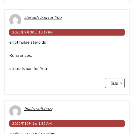
steroids bad for You
2025年9月30日 10:17 PM
elliot hulse steroids
References:
steroids bad for You
返信
finalresult.buzz
2025年10月1日 1:35 AM
anabolic research review