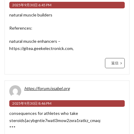
2025年9月30日 6:45 PM
natural muscle builders
References:
natural muscle enhancers –
https://gitea.geekelectronick.com
,
返信
https://forum.issabel.org
2025年9月30日 8:46 PM
consequences for athletes who take
steroids|acybgntie7watl3mow2zxra1ratkz_cmaq:
***