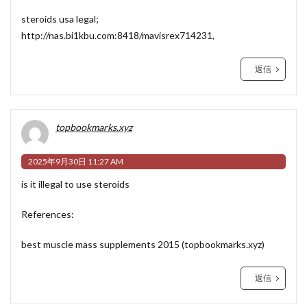
steroids usa legal;
http://nas.bi1kbu.com:8418/mavisrex714231
,
返信
topbookmarks.xyz
2025年9月30日 11:27 AM
is it illegal to use steroids
References:
best muscle mass supplements 2015 (
topbookmarks.xyz
)
返信