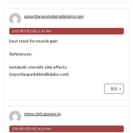
ozyurtlargunlukkiralikdaire.com
2025年9月29日 2:41 AM
best stack for muscle gain
References:
metabolic steroids side effects
(
ozyurtlargunlukkiralikdaire.com
)
返信
https://git.atomos.io
2025年9月29日 6:01 PM