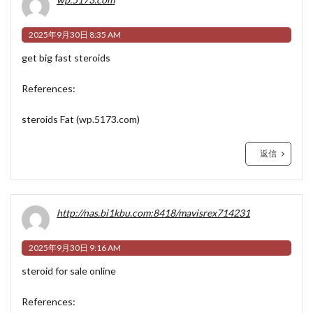
2025年9月30日 8:35 AM
get big fast steroids
References:
steroids Fat (
wp.5173.com
)
返信
http://nas.bi1kbu.com:8418/mavisrex714231
2025年9月30日 9:16 AM
steroid for sale online
References: