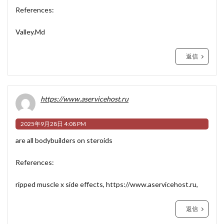
References:
Valley.Md
返信
https://www.aservicehost.ru
2025年9月28日 4:08 PM
are all bodybuilders on steroids
References:
ripped muscle x side effects,
https://www.aservicehost.ru
,
返信