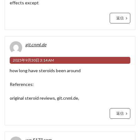
effects except
返信
git.cnml.de
2025年9月30日 3:14 AM
how long have steroids been around
References:
original steroid reviews,
git.cnml.de
,
返信
wp.5173.com