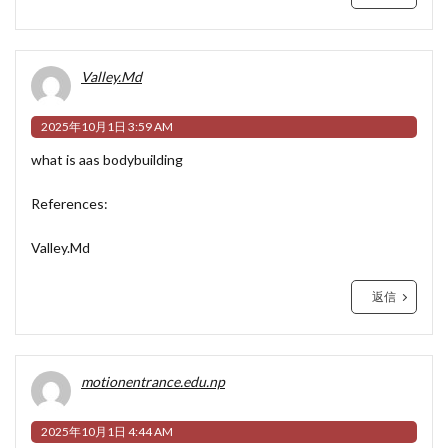
Valley.Md
2025年10月1日 3:59 AM
what is aas bodybuilding
References:
Valley.Md
返信
motionentrance.edu.np
2025年10月1日 4:44 AM