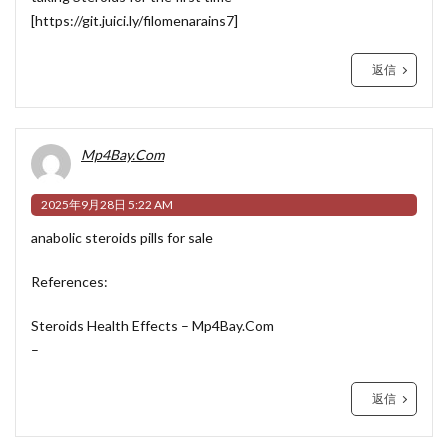
[
https://git.juici.ly/filomenarains7
]
返信
Mp4Bay.Com
2025年9月28日 5:22 AM
anabolic steroids pills for sale
References:
Steroids Health Effects –
Mp4Bay.Com
–
返信