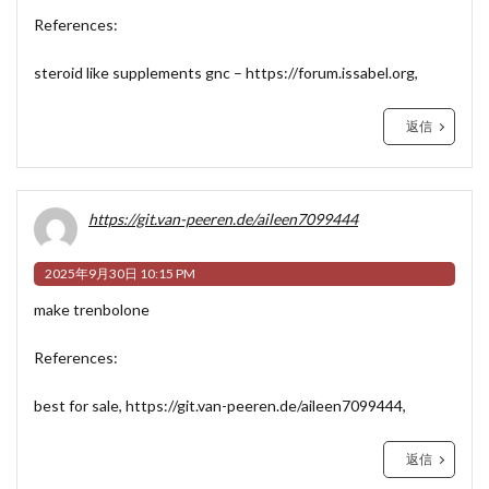
References:
steroid like supplements gnc –
https://forum.issabel.org
,
返信
https://git.van-peeren.de/aileen7099444
2025年9月30日 10:15 PM
make trenbolone
References:
best for sale,
https://git.van-peeren.de/aileen7099444
,
返信