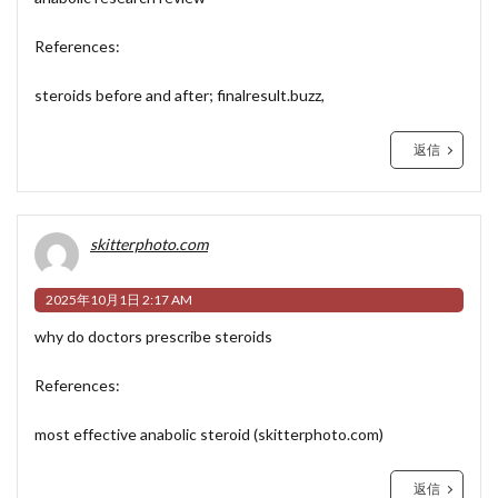
References:
steroids before and after;
finalresult.buzz
,
返信
skitterphoto.com
2025年10月1日 2:17 AM
why do doctors prescribe steroids
References:
most effective anabolic steroid (
skitterphoto.com
)
返信