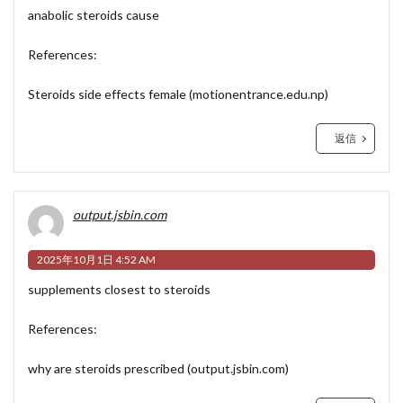
anabolic steroids cause
References:
Steroids side effects female (
motionentrance.edu.np
)
返信
output.jsbin.com
2025年10月1日 4:52 AM
supplements closest to steroids
References:
why are steroids prescribed (
output.jsbin.com
)