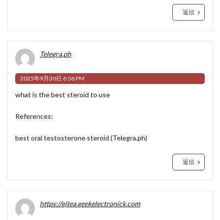
返信
Telegra.ph
2025年9月30日 6:06 PM
what is the best steroid to use
References:
best oral testosterone steroid (
Telegra.ph
)
返信
https://gitea.geekelectronick.com