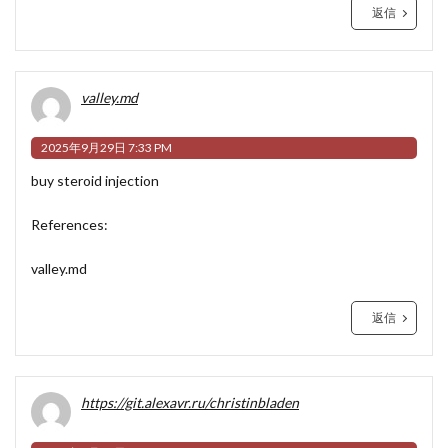
返信
valley.md
2025年9月29日 7:33 PM
buy steroid injection
References:
valley.md
返信
https://git.alexavr.ru/christinbladen