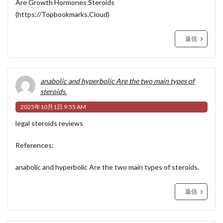
Are Growth Hormones Steroids
(
https://Topbookmarks.Cloud
)
返信
anabolic and hyperbolic Are the two main types of
steroids.
2025年10月1日 9:55 AM
legal steroids reviews
References:
anabolic and hyperbolic Are the two main types of steroids.
返信