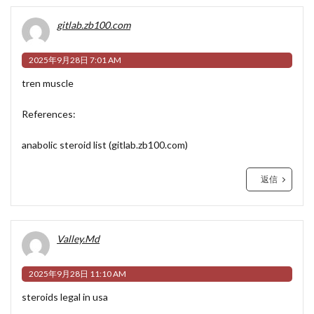
gitlab.zb100.com
2025年9月28日 7:01 AM
tren muscle
References:
anabolic steroid list (
gitlab.zb100.com
)
返信
Valley.Md
2025年9月28日 11:10 AM
steroids legal in usa