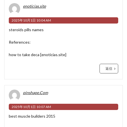
enoticias.site
2025年10月1日 10:04 AM
steroids pills names
References:
how to take deca [
enoticias.site
]
返信
pinshape.Com
2025年10月1日 10:07 AM
best muscle builders 2015