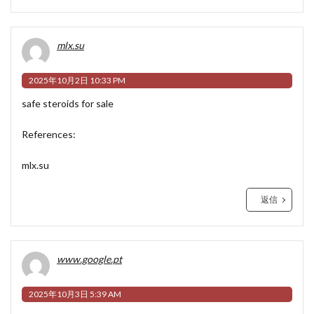
mlx.su
2025年10月2日 10:33 PM
safe steroids for sale
References:
mlx.su
返信
www.google.pt
2025年10月3日 5:39 AM