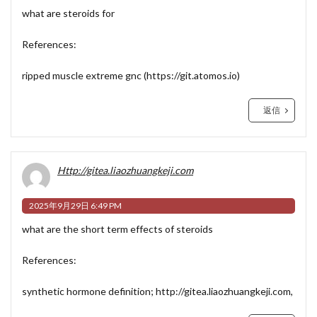
what are steroids for
References:
ripped muscle extreme gnc (
https://git.atomos.io
)
返信
Http://gitea.liaozhuangkeji.com
2025年9月29日 6:49 PM
what are the short term effects of steroids
References:
synthetic hormone definition;
http://gitea.liaozhuangkeji.com
,