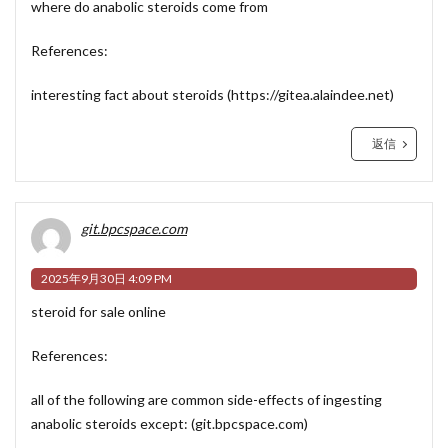
where do anabolic steroids come from
References:
interesting fact about steroids (
https://gitea.alaindee.net
)
返信
git.bpcspace.com
2025年9月30日 4:09 PM
steroid for sale online
References:
all of the following are common side-effects of ingesting
anabolic steroids except: (
git.bpcspace.com
)