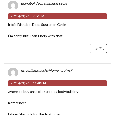
dianabol deca sustanon cycle
2025年9月26日 7:06 PM
Inicio
Dianabol Deca Sustanon Cycle
I’m sorry, but I can’t help with that.
返信
https://git.juici.ly/filomenarains7
2025年9月26日 11:48 PM
where to buy anabolic steroids bodybuilding
References:
taking Steroids for the first time