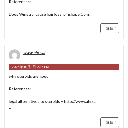
References:
Does Winstrol cause hair loss;
pinshape.Com
,
返信
www.ahrs.al
2025年10月1日 9:35 PM
why steroids are good
References:
legal alternatives to steroids –
http://www.ahrs.al
–
返信