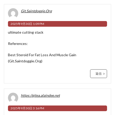
Git.Saintdoggie.Org
2025年9月30日 1:09 PM
ultimate cutting stack
References:
Best Steroid For Fat Loss And Muscle Gain
(
Git.Saintdoggie.Org
)
返信
https://gitea.alaindee.net
2025年9月30日 3:16 PM