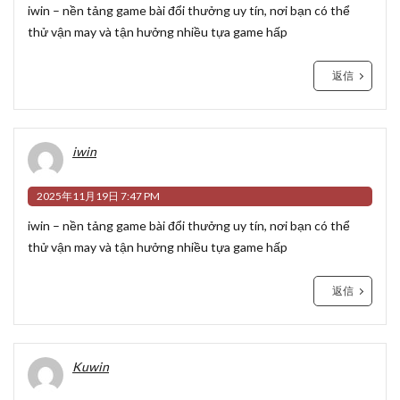
iwin
– nền tảng game bài đổi thưởng uy tín, nơi bạn có thể
thử vận may và tận hưởng nhiều tựa game hấp
返信
iwin
2025年11月19日 7:47 PM
iwin
– nền tảng game bài đổi thưởng uy tín, nơi bạn có thể
thử vận may và tận hưởng nhiều tựa game hấp
返信
Kuwin