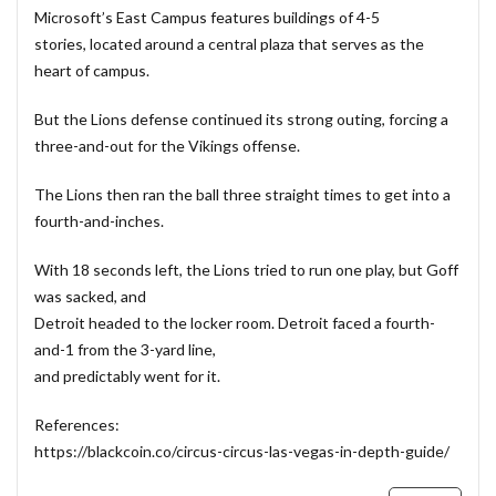
Microsoft’s East Campus features buildings of 4-5
stories, located around a central plaza that serves as the
heart of campus.
But the Lions defense continued its strong outing, forcing a
three-and-out for the Vikings offense.
The Lions then ran the ball three straight times to get into a
fourth-and-inches.
With 18 seconds left, the Lions tried to run one play, but Goff
was sacked, and
Detroit headed to the locker room. Detroit faced a fourth-
and-1 from the 3-yard line,
and predictably went for it.
References:
https://blackcoin.co/circus-circus-las-vegas-in-depth-guide/