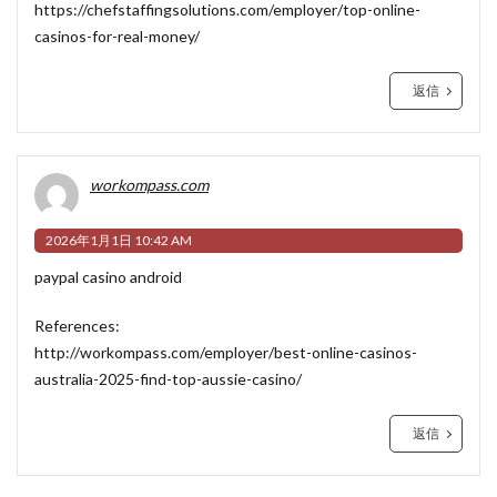
https://chefstaffingsolutions.com/employer/top-online-
casinos-for-real-money/
返信
workompass.com
2026年1月1日 10:42 AM
paypal casino android
References:
http://workompass.com/employer/best-online-casinos-
australia-2025-find-top-aussie-casino/
返信