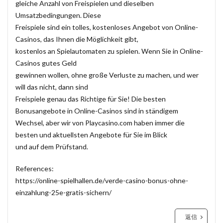
gleiche Anzahl von Freispielen und dieselben
Umsatzbedingungen. Diese
Freispiele sind ein tolles, kostenloses Angebot von Online-
Casinos, das Ihnen die Möglichkeit gibt,
kostenlos an Spielautomaten zu spielen. Wenn Sie in Online-
Casinos gutes Geld
gewinnen wollen, ohne große Verluste zu machen, und wer
will das nicht, dann sind
Freispiele genau das Richtige für Sie! Die besten
Bonusangebote in Online-Casinos sind in ständigem
Wechsel, aber wir von Playcasino.com haben immer die
besten und aktuellsten Angebote für Sie im Blick
und auf dem Prüfstand.
References:
https://online-spielhallen.de/verde-casino-bonus-ohne-
einzahlung-25e-gratis-sichern/
返信