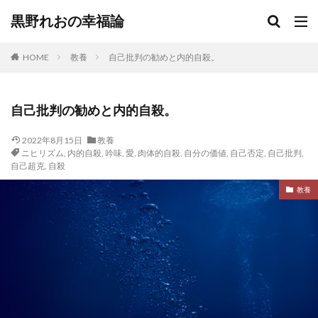
黒野れおの幸福論
HOME
教養
自己批判の勧めと内的自殺。
自己批判の勧めと内的自殺。
2022年8月15日
教養
ニヒリズム
,
内的自殺
,
吟味
,
愛
,
肉体的自殺
,
自分の価値
,
自己否定
,
自己批判
,
自己超克
,
自殺
教養