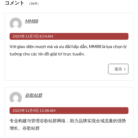
コメント
（36件）
MM88
2025年11月7日 8:54 AM
Với giao diện mượt mà và ưu đãi hấp dẫn,
MM88
là lựa chọn lý
tưởng cho các tín đồ giải trí trực tuyến.
返信
谷歌站群
2025年11月9日 11:08 AM
专业构建与管理谷歌站群网络，助力品牌实现全域流量的强势
增长。
谷歌站群