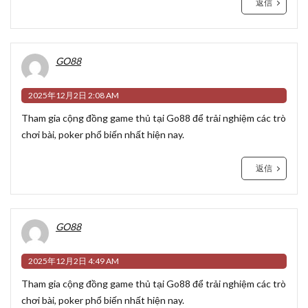
返信
GO88
2025年12月2日 2:08 AM
Tham gia cộng đồng game thủ tại
Go88
để trải nghiệm các trò
chơi bài, poker phổ biến nhất hiện nay.
返信
GO88
2025年12月2日 4:49 AM
Tham gia cộng đồng game thủ tại
Go88
để trải nghiệm các trò
chơi bài, poker phổ biến nhất hiện nay.