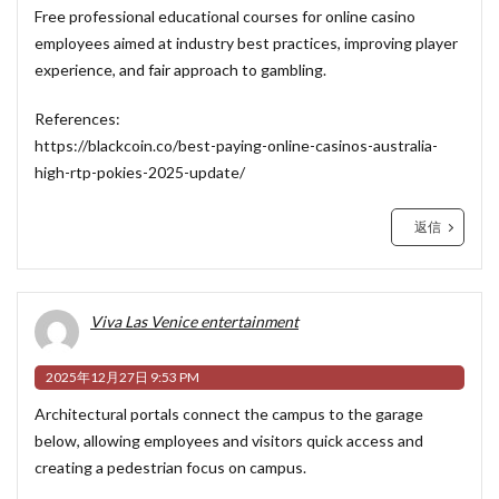
Free professional educational courses for online casino
employees aimed at industry best practices, improving player
experience, and fair approach to gambling.
References:
https://blackcoin.co/best-paying-online-casinos-australia-
high-rtp-pokies-2025-update/
返信
Viva Las Venice entertainment
2025年12月27日 9:53 PM
Architectural portals connect the campus to the garage
below, allowing employees and visitors quick access and
creating a pedestrian focus on campus.