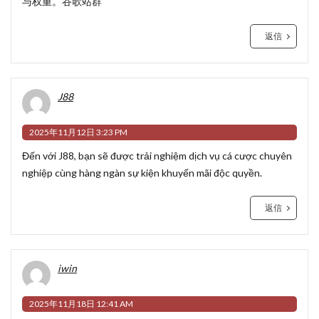
与权重。
谷歌站群
返信
J88
2025年11月12日 3:23 PM
Đến với
J88
, bạn sẽ được trải nghiệm dịch vụ cá cược chuyên
nghiệp cùng hàng ngàn sự kiện khuyến mãi độc quyền.
返信
iwin
2025年11月18日 12:41 AM