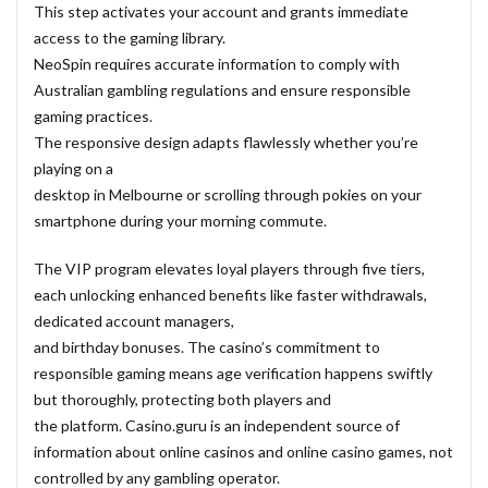
This step activates your account and grants immediate
access to the gaming library.
NeoSpin requires accurate information to comply with
Australian gambling regulations and ensure responsible
gaming practices.
The responsive design adapts flawlessly whether you’re
playing on a
desktop in Melbourne or scrolling through pokies on your
smartphone during your morning commute.
The VIP program elevates loyal players through five tiers,
each unlocking enhanced benefits like faster withdrawals,
dedicated account managers,
and birthday bonuses. The casino’s commitment to
responsible gaming means age verification happens swiftly
but thoroughly, protecting both players and
the platform. Casino.guru is an independent source of
information about online casinos and online casino games, not
controlled by any gambling operator.