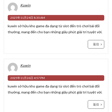
Kuwin
2025年11月24日 8:30 AM
kuwin
sở hữu kho game đa dạng từ slot đến trò chơi bài đổi
thưởng, mang đến cho bạn những giây phút giải trí tuyệt vời.
返信
Kuwin
2025年11月26日 4:57 PM
kuwin
sở hữu kho game đa dạng từ slot đến trò chơi bài đổi
thưởng, mang đến cho bạn những giây phút giải trí tuyệt vời.
返信