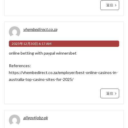
返信
vhembedirect.co.za
2025年12月30日 6:17 AM
online betting with paypal winnersbet
References:
https://vhembedirect.co.za/employer/best-online-casinos-in-
australia-top-casino-sites-for-2025/
返信
allgovtjobz.pk