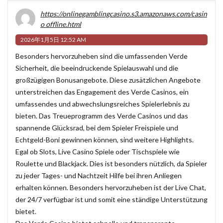
https://onlinegamblingcasino.s3.amazonaws.com/casin
o offline.html
2026年1月5日 12:52 AM
Besonders hervorzuheben sind die umfassenden Verde
Sicherheit, die beeindruckende Spielauswahl und die
großzügigen Bonusangebote. Diese zusätzlichen Angebote
unterstreichen das Engagement des Verde Casinos, ein
umfassendes und abwechslungsreiches Spielerlebnis zu
bieten. Das Treueprogramm des Verde Casinos und das
spannende Glücksrad, bei dem Spieler Freispiele und
Echtgeld-Boni gewinnen können, sind weitere Highlights.
Egal ob Slots, Live Casino Spiele oder Tischspiele wie
Roulette und Blackjack. Dies ist besonders nützlich, da Spieler
zu jeder Tages- und Nachtzeit Hilfe bei ihren Anliegen
erhalten können. Besonders hervorzuheben ist der Live Chat,
der 24/7 verfügbar ist und somit eine ständige Unterstützung
bietet.