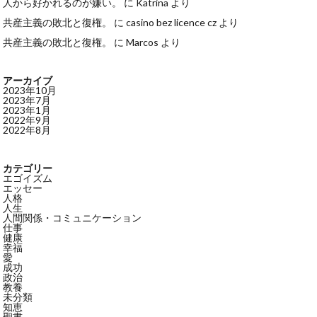
人から好かれるのが嫌い。
に
Katrina
より
共産主義の敗北と復権。
に
casino bez licence cz
より
共産主義の敗北と復権。
に
Marcos
より
アーカイブ
2023年10月
2023年7月
2023年1月
2022年9月
2022年8月
カテゴリー
エゴイズム
エッセー
人格
人生
人間関係・コミュニケーション
仕事
健康
幸福
愛
成功
政治
教養
未分類
知恵
聖書