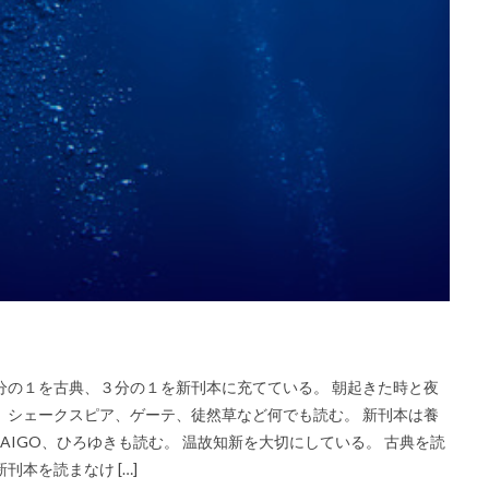
分の１を古典、３分の１を新刊本に充てている。 朝起きた時と夜
、シェークスピア、ゲーテ、徒然草など何でも読む。 新刊本は養
IGO、ひろゆきも読む。 温故知新を大切にしている。 古典を読
本を読まなけ […]