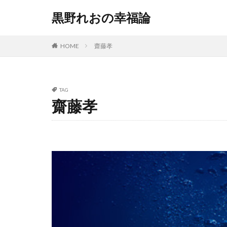
黒野れおの幸福論
HOME
齋藤孝
TAG
齋藤孝