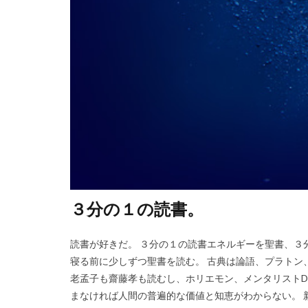
３分の１の読書。
読書が好きだ。 ３分の１の読書エネルギーを聖書、３
寝る前に少しずつ聖書を読む。 古典は論語、プラトン
老孟子も齋藤孝も読むし、ホリエモン、メンタリストDA
まなければ人間の普遍的な価値と知恵がわからない。 新刊