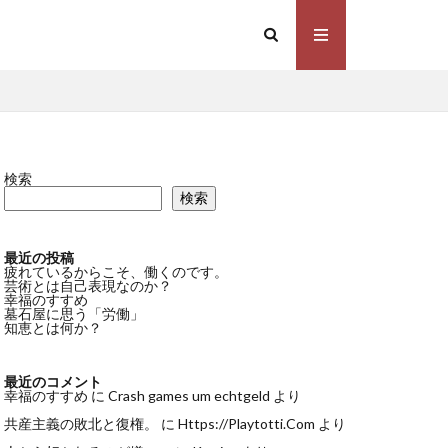
検索
検索
最近の投稿
疲れているからこそ、働くのです。
芸術とは自己表現なのか？
幸福のすすめ
墓石屋に思う「労働」
知恵とは何か？
最近のコメント
幸福のすすめ
に
Crash games um echtgeld
より
共産主義の敗北と復権。
に
Https://Playtotti.Com
より