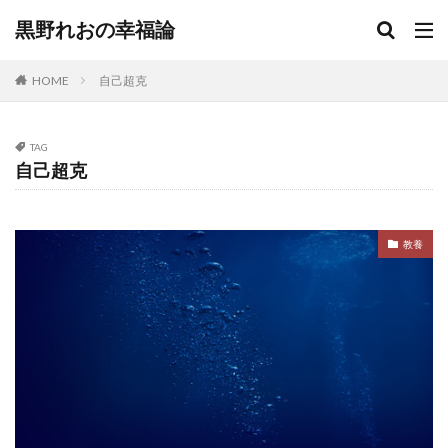
黒野れおの幸福論
HOME
自己超克
TAG
自己超克
教養