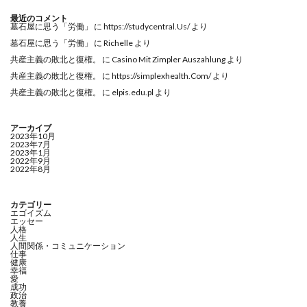
最近のコメント
墓石屋に思う「労働」
に
https://studycentral.Us/
より
墓石屋に思う「労働」
に
Richelle
より
共産主義の敗北と復権。
に
Casino Mit Zimpler Auszahlung
より
共産主義の敗北と復権。
に
https://simplexhealth.Com/
より
共産主義の敗北と復権。
に
elpis.edu.pl
より
アーカイブ
2023年10月
2023年7月
2023年1月
2022年9月
2022年8月
カテゴリー
エゴイズム
エッセー
人格
人生
人間関係・コミュニケーション
仕事
健康
幸福
愛
成功
政治
教養