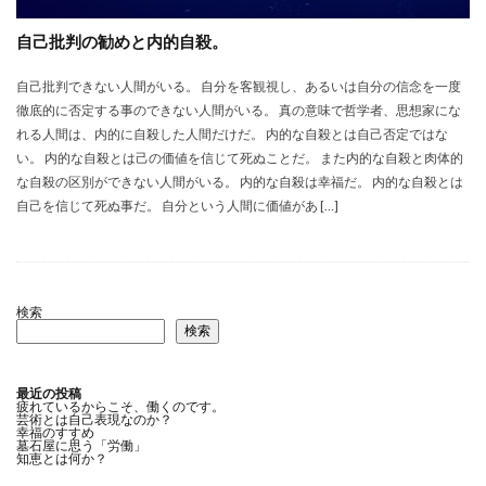
自己批判の勧めと内的自殺。
自己批判できない人間がいる。 自分を客観視し、あるいは自分の信念を一度
徹底的に否定する事のできない人間がいる。 真の意味で哲学者、思想家にな
れる人間は、内的に自殺した人間だけだ。 内的な自殺とは自己否定ではな
い。 内的な自殺とは己の価値を信じて死ぬことだ。 また内的な自殺と肉体的
な自殺の区別ができない人間がいる。 内的な自殺は幸福だ。 内的な自殺とは
自己を信じて死ぬ事だ。 自分という人間に価値があ […]
検索
検索
最近の投稿
疲れているからこそ、働くのです。
芸術とは自己表現なのか？
幸福のすすめ
墓石屋に思う「労働」
知恵とは何か？