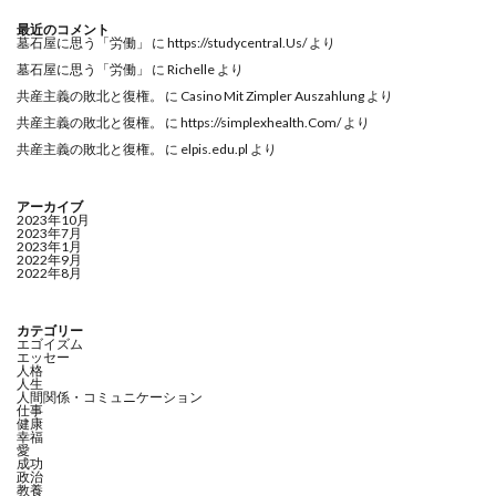
最近のコメント
墓石屋に思う「労働」
に
https://studycentral.Us/
より
墓石屋に思う「労働」
に
Richelle
より
共産主義の敗北と復権。
に
Casino Mit Zimpler Auszahlung
より
共産主義の敗北と復権。
に
https://simplexhealth.Com/
より
共産主義の敗北と復権。
に
elpis.edu.pl
より
アーカイブ
2023年10月
2023年7月
2023年1月
2022年9月
2022年8月
カテゴリー
エゴイズム
エッセー
人格
人生
人間関係・コミュニケーション
仕事
健康
幸福
愛
成功
政治
教養