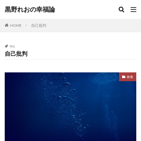
黒野れおの幸福論
HOME
自己批判
TAG
自己批判
教養