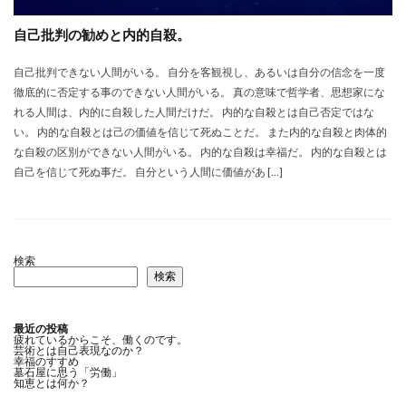
自己批判の勧めと内的自殺。
自己批判できない人間がいる。 自分を客観視し、あるいは自分の信念を一度
徹底的に否定する事のできない人間がいる。 真の意味で哲学者、思想家にな
れる人間は、内的に自殺した人間だけだ。 内的な自殺とは自己否定ではな
い。 内的な自殺とは己の価値を信じて死ぬことだ。 また内的な自殺と肉体的
な自殺の区別ができない人間がいる。 内的な自殺は幸福だ。 内的な自殺とは
自己を信じて死ぬ事だ。 自分という人間に価値があ […]
検索
検索
最近の投稿
疲れているからこそ、働くのです。
芸術とは自己表現なのか？
幸福のすすめ
墓石屋に思う「労働」
知恵とは何か？