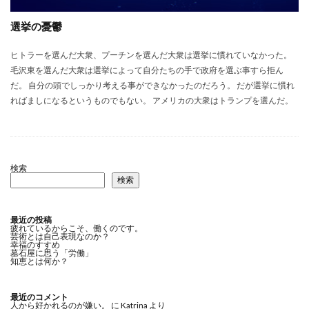
選挙の憂鬱
ヒトラーを選んだ大衆、プーチンを選んだ大衆は選挙に慣れていなかった。
毛沢東を選んだ大衆は選挙によって自分たちの手で政府を選ぶ事すら拒ん
だ。 自分の頭でしっかり考える事ができなかったのだろう。 だが選挙に慣れ
ればましになるというものでもない。 アメリカの大衆はトランプを選んだ。
検索
検索
最近の投稿
疲れているからこそ、働くのです。
芸術とは自己表現なのか？
幸福のすすめ
墓石屋に思う「労働」
知恵とは何か？
最近のコメント
人から好かれるのが嫌い。
に
Katrina
より