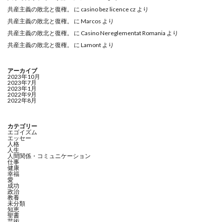
共産主義の敗北と復権。
に
casino bez licence cz
より
共産主義の敗北と復権。
に
Marcos
より
共産主義の敗北と復権。
に
Casino Nereglementat Romania
より
共産主義の敗北と復権。
に
Lamont
より
アーカイブ
2023年10月
2023年7月
2023年1月
2022年9月
2022年8月
カテゴリー
エゴイズム
エッセー
人格
人生
人間関係・コミュニケーション
仕事
健康
幸福
愛
成功
政治
教養
未分類
知恵
聖書
芸術