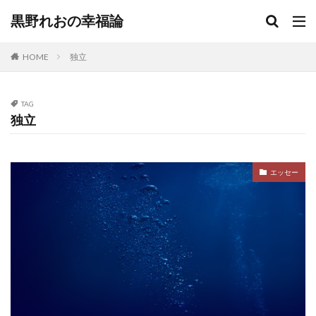
黒野れおの幸福論
HOME
独立
TAG
独立
エッセー