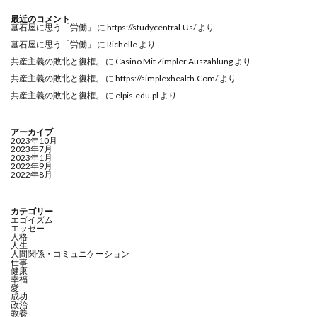
最近のコメント
墓石屋に思う「労働」
に
https://studycentral.Us/
より
墓石屋に思う「労働」
に
Richelle
より
共産主義の敗北と復権。
に
Casino Mit Zimpler Auszahlung
より
共産主義の敗北と復権。
に
https://simplexhealth.Com/
より
共産主義の敗北と復権。
に
elpis.edu.pl
より
アーカイブ
2023年10月
2023年7月
2023年1月
2022年9月
2022年8月
カテゴリー
エゴイズム
エッセー
人格
人生
人間関係・コミュニケーション
仕事
健康
幸福
愛
成功
政治
教養