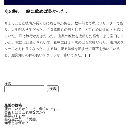
あの時、一緒に飲めば良かった。
ちょっとした後悔が長く心に残る事がある。 数年前まで私はフリーターであ
り、大学院の学生だった。 ４０歳間近の男として、どこか心に惨めさを感じ
ていた。 私は旅行が好きだった。 山奥の廃校を改築した宿舎によく宿泊して
いた。 秋には紅葉がきれいで、夜中にはよく熊の出る廃校だった。 現地のス
タッフとも仲良くなった。 ある時、寝る準備を済ませて廊下を歩いている
と、顔見知りの仲の良いスタッフが、歩いてきた。 […]
検索
検索
最近の投稿
疲れているからこそ、働くのです。
芸術とは自己表現なのか？
幸福のすすめ
墓石屋に思う「労働」
知恵とは何か？