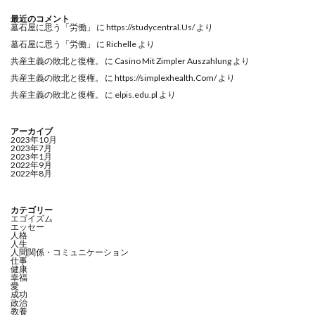
最近のコメント
墓石屋に思う「労働」
に
https://studycentral.Us/
より
墓石屋に思う「労働」
に
Richelle
より
共産主義の敗北と復権。
に
Casino Mit Zimpler Auszahlung
より
共産主義の敗北と復権。
に
https://simplexhealth.Com/
より
共産主義の敗北と復権。
に
elpis.edu.pl
より
アーカイブ
2023年10月
2023年7月
2023年1月
2022年9月
2022年8月
カテゴリー
エゴイズム
エッセー
人格
人生
人間関係・コミュニケーション
仕事
健康
幸福
愛
成功
政治
教養