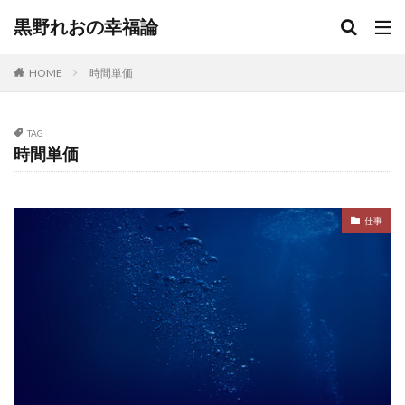
黒野れおの幸福論
HOME
時間単価
TAG
時間単価
仕事