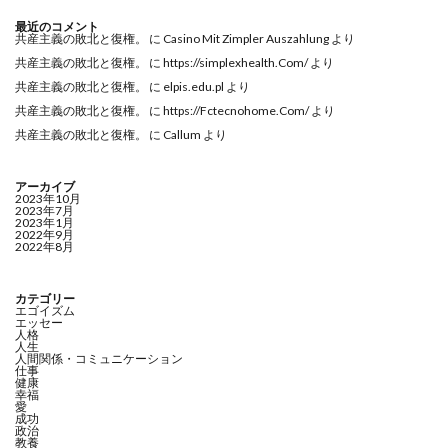
最近のコメント
共産主義の敗北と復権。
に
Casino Mit Zimpler Auszahlung
より
共産主義の敗北と復権。
に
https://simplexhealth.Com/
より
共産主義の敗北と復権。
に
elpis.edu.pl
より
共産主義の敗北と復権。
に
https://Fctecnohome.Com/
より
共産主義の敗北と復権。
に
Callum
より
アーカイブ
2023年10月
2023年7月
2023年1月
2022年9月
2022年8月
カテゴリー
エゴイズム
エッセー
人格
人生
人間関係・コミュニケーション
仕事
健康
幸福
愛
成功
政治
教養