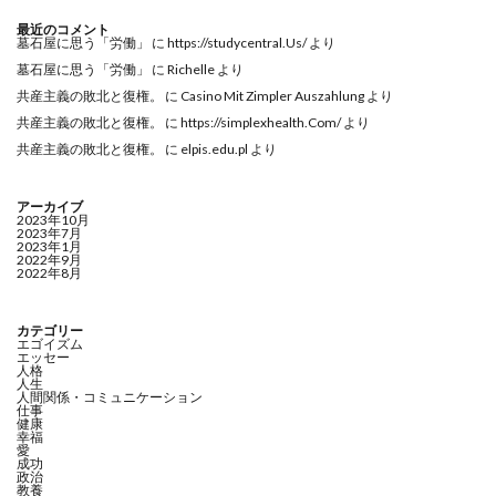
最近のコメント
墓石屋に思う「労働」
に
https://studycentral.Us/
より
墓石屋に思う「労働」
に
Richelle
より
共産主義の敗北と復権。
に
Casino Mit Zimpler Auszahlung
より
共産主義の敗北と復権。
に
https://simplexhealth.Com/
より
共産主義の敗北と復権。
に
elpis.edu.pl
より
アーカイブ
2023年10月
2023年7月
2023年1月
2022年9月
2022年8月
カテゴリー
エゴイズム
エッセー
人格
人生
人間関係・コミュニケーション
仕事
健康
幸福
愛
成功
政治
教養