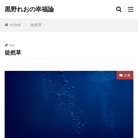
黒野れおの幸福論
HOME
徒然草
TAG
徒然草
読書