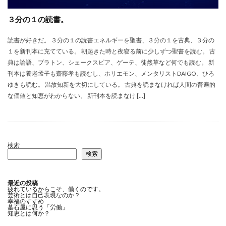
３分の１の読書。
読書が好きだ。 ３分の１の読書エネルギーを聖書、３分の１を古典、３分の
１を新刊本に充てている。 朝起きた時と夜寝る前に少しずつ聖書を読む。 古
典は論語、プラトン、シェークスピア、ゲーテ、徒然草など何でも読む。 新
刊本は養老孟子も齋藤孝も読むし、ホリエモン、メンタリストDAIGO、ひろ
ゆきも読む。 温故知新を大切にしている。 古典を読まなければ人間の普遍的
な価値と知恵がわからない。 新刊本を読まなけ […]
検索
検索
最近の投稿
疲れているからこそ、働くのです。
芸術とは自己表現なのか？
幸福のすすめ
墓石屋に思う「労働」
知恵とは何か？