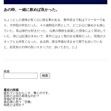
あの時、一緒に飲めば良かった。
ちょっとした後悔が長く心に残る事がある。 数年前まで私はフリーターであ
り、大学院の学生だった。 ４０歳間近の男として、どこか心に惨めさを感じ
ていた。 私は旅行が好きだった。 山奥の廃校を改築した宿舎によく宿泊して
いた。 秋には紅葉がきれいで、夜中にはよく熊の出る廃校だった。 現地のス
タッフとも仲良くなった。 ある時、寝る準備を済ませて廊下を歩いている
と、顔見知りの仲の良いスタッフが、歩いてきた。 […]
検索
検索
最近の投稿
疲れているからこそ、働くのです。
芸術とは自己表現なのか？
幸福のすすめ
墓石屋に思う「労働」
知恵とは何か？