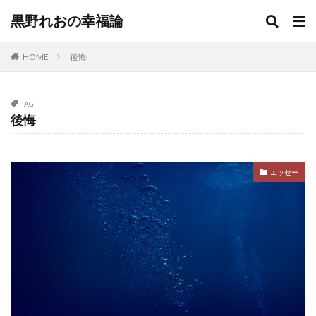
黒野れおの幸福論
HOME
後悔
TAG
後悔
エッセー