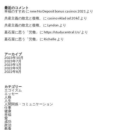
最近のコメント
幸福のすすめ
に
new No Deposit bonus casinos 2021
より
共産主義の敗北と復権。
に
casino vklad od 20 kč
より
共産主義の敗北と復権。
に
Lyndon
より
墓石屋に思う「労働」
に
https://studycentral.Us/
より
墓石屋に思う「労働」
に
Richelle
より
アーカイブ
2023年10月
2023年7月
2023年1月
2022年9月
2022年8月
カテゴリー
エゴイズム
エッセー
人格
人生
人間関係・コミュニケーション
仕事
健康
幸福
愛
成功
政治
教養