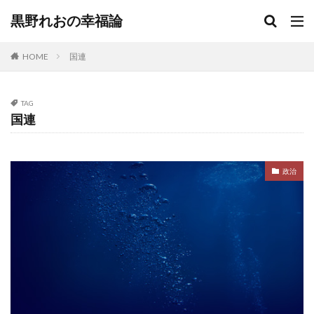
黒野れおの幸福論
HOME
国連
TAG
国連
政治