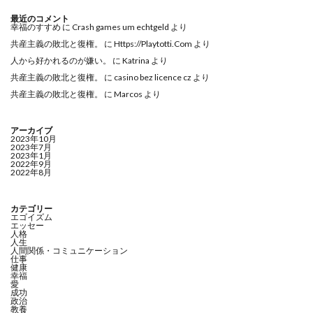
最近のコメント
幸福のすすめ
に
Crash games um echtgeld
より
共産主義の敗北と復権。
に
Https://Playtotti.Com
より
人から好かれるのが嫌い。
に
Katrina
より
共産主義の敗北と復権。
に
casino bez licence cz
より
共産主義の敗北と復権。
に
Marcos
より
アーカイブ
2023年10月
2023年7月
2023年1月
2022年9月
2022年8月
カテゴリー
エゴイズム
エッセー
人格
人生
人間関係・コミュニケーション
仕事
健康
幸福
愛
成功
政治
教養