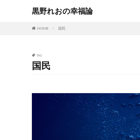
黒野れおの幸福論
HOME
国民
TAG
国民