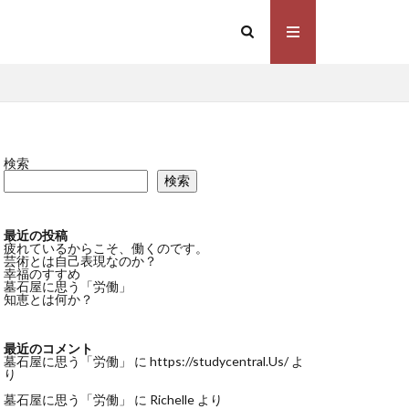
検索
検索
最近の投稿
疲れているからこそ、働くのです。
芸術とは自己表現なのか？
幸福のすすめ
墓石屋に思う「労働」
知恵とは何か？
最近のコメント
墓石屋に思う「労働」
に
https://studycentral.Us/
よ
り
墓石屋に思う「労働」
に
Richelle
より