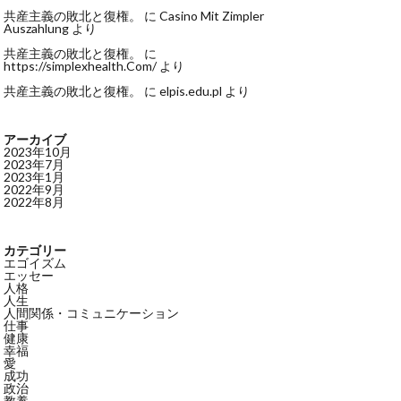
共産主義の敗北と復権。
に
Casino Mit Zimpler
Auszahlung
より
共産主義の敗北と復権。
に
https://simplexhealth.Com/
より
共産主義の敗北と復権。
に
elpis.edu.pl
より
アーカイブ
2023年10月
2023年7月
2023年1月
2022年9月
2022年8月
カテゴリー
エゴイズム
エッセー
人格
人生
人間関係・コミュニケーション
仕事
健康
幸福
愛
成功
政治
教養