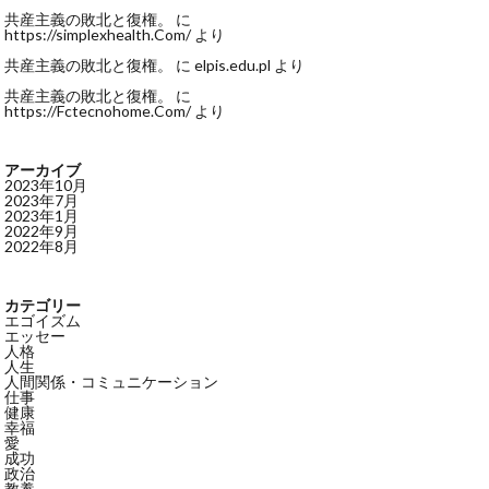
共産主義の敗北と復権。
に
https://simplexhealth.Com/
より
共産主義の敗北と復権。
に
elpis.edu.pl
より
共産主義の敗北と復権。
に
https://Fctecnohome.Com/
より
アーカイブ
2023年10月
2023年7月
2023年1月
2022年9月
2022年8月
カテゴリー
エゴイズム
エッセー
人格
人生
人間関係・コミュニケーション
仕事
健康
幸福
愛
成功
政治
教養