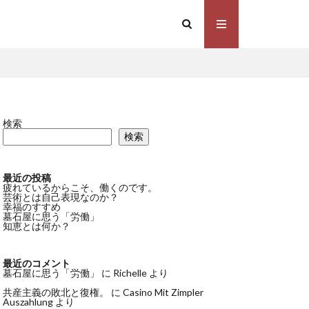
検索
検索
最近の投稿
疲れているからこそ、働くのです。
芸術とは自己表現なのか？
幸福のすすめ
墓石屋に思う「労働」
知恵とは何か？
最近のコメント
墓石屋に思う「労働」
に
Richelle
より
共産主義の敗北と復権。
に
Casino Mit Zimpler
Auszahlung
より