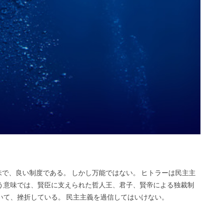
で、良い制度である。 しかし万能ではない。 ヒトラーは民主主
う意味では、賢臣に支えられた哲人王、君子、賢帝による独裁制
いて、挫折している。 民主主義を過信してはいけない。