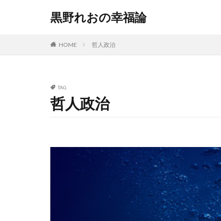
黒野れおの幸福論
HOME
哲人政治
TAG
哲人政治