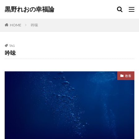
黒野れおの幸福論
HOME
吟味
TAG
吟味
教養