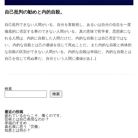
自己批判の勧めと内的自殺。
自己批判できない人間がいる。 自分を客観視し、あるいは自分の信念を一度
徹底的に否定する事のできない人間がいる。 真の意味で哲学者、思想家にな
れる人間は、内的に自殺した人間だけだ。 内的な自殺とは自己否定ではな
い。 内的な自殺とは己の価値を信じて死ぬことだ。 また内的な自殺と肉体的
な自殺の区別ができない人間がいる。 内的な自殺は幸福だ。 内的な自殺とは
自己を信じて死ぬ事だ。 自分という人間に価値があ […]
検索
検索
最近の投稿
疲れているからこそ、働くのです。
芸術とは自己表現なのか？
幸福のすすめ
墓石屋に思う「労働」
知恵とは何か？