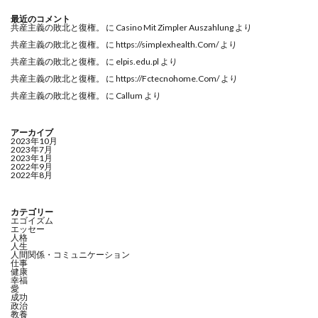
最近のコメント
共産主義の敗北と復権。
に
Casino Mit Zimpler Auszahlung
より
共産主義の敗北と復権。
に
https://simplexhealth.Com/
より
共産主義の敗北と復権。
に
elpis.edu.pl
より
共産主義の敗北と復権。
に
https://Fctecnohome.Com/
より
共産主義の敗北と復権。
に
Callum
より
アーカイブ
2023年10月
2023年7月
2023年1月
2022年9月
2022年8月
カテゴリー
エゴイズム
エッセー
人格
人生
人間関係・コミュニケーション
仕事
健康
幸福
愛
成功
政治
教養