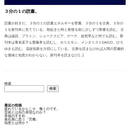
３分の１の読書。
読書が好きだ。 ３分の１の読書エネルギーを聖書、３分の１を古典、３分の
１を新刊本に充てている。 朝起きた時と夜寝る前に少しずつ聖書を読む。 古
典は論語、プラトン、シェークスピア、ゲーテ、徒然草など何でも読む。 新
刊本は養老孟子も齋藤孝も読むし、ホリエモン、メンタリストDAIGO、ひろ
ゆきも読む。 温故知新を大切にしている。 古典を読まなければ人間の普遍的
な価値と知恵がわからない。 新刊本を読まなけ […]
検索
検索
最近の投稿
疲れているからこそ、働くのです。
芸術とは自己表現なのか？
幸福のすすめ
墓石屋に思う「労働」
知恵とは何か？