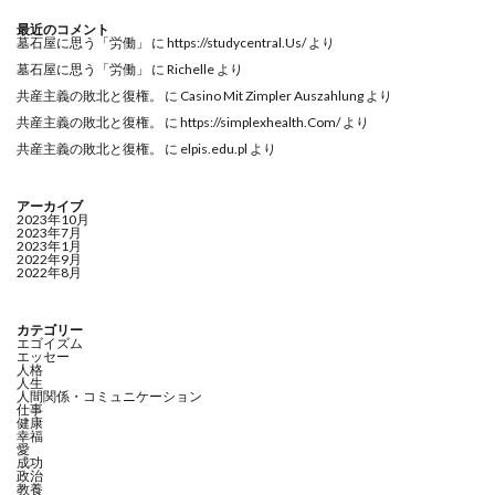
最近のコメント
墓石屋に思う「労働」
に
https://studycentral.Us/
より
墓石屋に思う「労働」
に
Richelle
より
共産主義の敗北と復権。
に
Casino Mit Zimpler Auszahlung
より
共産主義の敗北と復権。
に
https://simplexhealth.Com/
より
共産主義の敗北と復権。
に
elpis.edu.pl
より
アーカイブ
2023年10月
2023年7月
2023年1月
2022年9月
2022年8月
カテゴリー
エゴイズム
エッセー
人格
人生
人間関係・コミュニケーション
仕事
健康
幸福
愛
成功
政治
教養