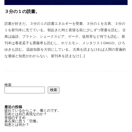
３分の１の読書。
読書が好きだ。 ３分の１の読書エネルギーを聖書、３分の１を古典、３分の
１を新刊本に充てている。 朝起きた時と夜寝る前に少しずつ聖書を読む。 古
典は論語、プラトン、シェークスピア、ゲーテ、徒然草など何でも読む。 新
刊本は養老孟子も齋藤孝も読むし、ホリエモン、メンタリストDAIGO、ひろ
ゆきも読む。 温故知新を大切にしている。 古典を読まなければ人間の普遍的
な価値と知恵がわからない。 新刊本を読まなけ […]
検索
検索
最近の投稿
疲れているからこそ、働くのです。
芸術とは自己表現なのか？
幸福のすすめ
墓石屋に思う「労働」
知恵とは何か？