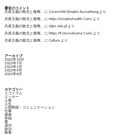
最近のコメント
共産主義の敗北と復権。
に
Casino Mit Zimpler Auszahlung
より
共産主義の敗北と復権。
に
https://simplexhealth.Com/
より
共産主義の敗北と復権。
に
elpis.edu.pl
より
共産主義の敗北と復権。
に
https://Fctecnohome.Com/
より
共産主義の敗北と復権。
に
Callum
より
アーカイブ
2023年10月
2023年7月
2023年1月
2022年9月
2022年8月
カテゴリー
エゴイズム
エッセー
人格
人生
人間関係・コミュニケーション
仕事
健康
幸福
愛
成功
政治
教養