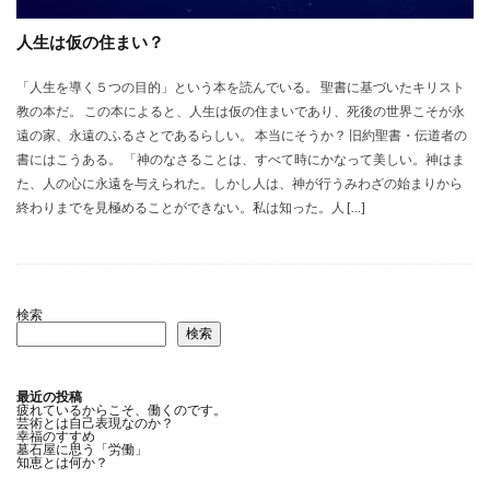
人生は仮の住まい？
「人生を導く５つの目的」という本を読んでいる。 聖書に基づいたキリスト
教の本だ。 この本によると、人生は仮の住まいであり、死後の世界こそが永
遠の家、永遠のふるさとであるらしい。 本当にそうか？ 旧約聖書・伝道者の
書にはこうある。 「神のなさることは、すべて時にかなって美しい。神はま
た、人の心に永遠を与えられた。しかし人は、神が行うみわざの始まりから
終わりまでを見極めることができない。私は知った。人 […]
検索
検索
最近の投稿
疲れているからこそ、働くのです。
芸術とは自己表現なのか？
幸福のすすめ
墓石屋に思う「労働」
知恵とは何か？