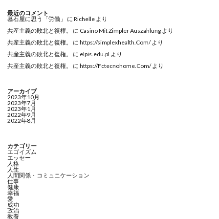
最近のコメント
墓石屋に思う「労働」
に
Richelle
より
共産主義の敗北と復権。
に
Casino Mit Zimpler Auszahlung
より
共産主義の敗北と復権。
に
https://simplexhealth.Com/
より
共産主義の敗北と復権。
に
elpis.edu.pl
より
共産主義の敗北と復権。
に
https://Fctecnohome.Com/
より
アーカイブ
2023年10月
2023年7月
2023年1月
2022年9月
2022年8月
カテゴリー
エゴイズム
エッセー
人格
人生
人間関係・コミュニケーション
仕事
健康
幸福
愛
成功
政治
教養