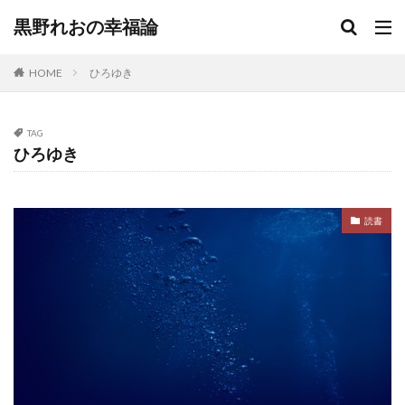
黒野れおの幸福論
HOME
ひろゆき
TAG
ひろゆき
読書