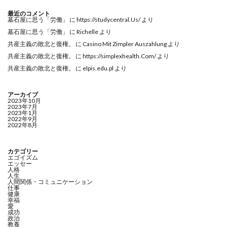
最近のコメント
墓石屋に思う「労働」
に
https://studycentral.Us/
より
墓石屋に思う「労働」
に
Richelle
より
共産主義の敗北と復権。
に
Casino Mit Zimpler Auszahlung
より
共産主義の敗北と復権。
に
https://simplexhealth.Com/
より
共産主義の敗北と復権。
に
elpis.edu.pl
より
アーカイブ
2023年10月
2023年7月
2023年1月
2022年9月
2022年8月
カテゴリー
エゴイズム
エッセー
人格
人生
人間関係・コミュニケーション
仕事
健康
幸福
愛
成功
政治
教養