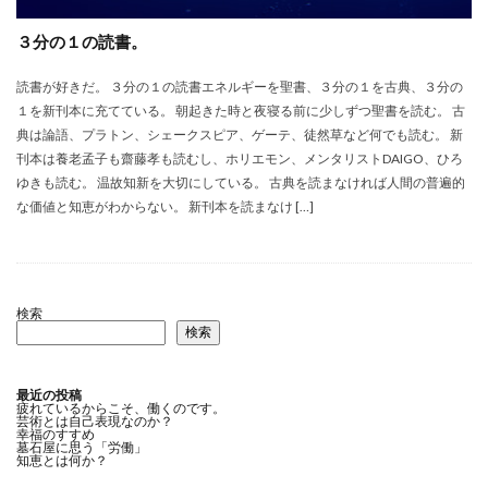
３分の１の読書。
読書が好きだ。 ３分の１の読書エネルギーを聖書、３分の１を古典、３分の
１を新刊本に充てている。 朝起きた時と夜寝る前に少しずつ聖書を読む。 古
典は論語、プラトン、シェークスピア、ゲーテ、徒然草など何でも読む。 新
刊本は養老孟子も齋藤孝も読むし、ホリエモン、メンタリストDAIGO、ひろ
ゆきも読む。 温故知新を大切にしている。 古典を読まなければ人間の普遍的
な価値と知恵がわからない。 新刊本を読まなけ […]
検索
検索
最近の投稿
疲れているからこそ、働くのです。
芸術とは自己表現なのか？
幸福のすすめ
墓石屋に思う「労働」
知恵とは何か？