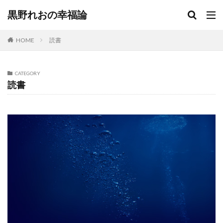
黒野れおの幸福論
HOME
読書
CATEGORY
読書