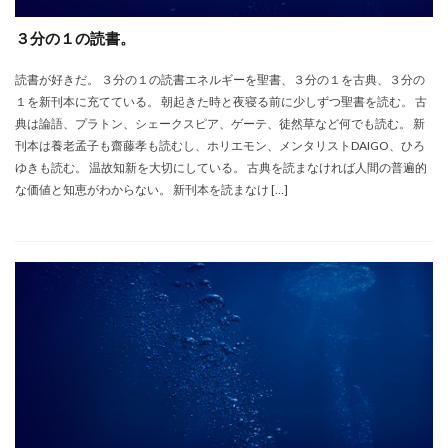
３分の１の読書。
読書が好きだ。 ３分の１の読書エネルギーを聖書、３分の１を古典、３分の
１を新刊本に充てている。 朝起きた時と夜寝る前に少しずつ聖書を読む。 古
典は論語、プラトン、シェークスピア、ゲーテ、徒然草など何でも読む。 新
刊本は養老孟子も齋藤孝も読むし、ホリエモン、メンタリストDAIGO、ひろ
ゆきも読む。 温故知新を大切にしている。 古典を読まなければ人間の普遍的
な価値と知恵がわからない。 新刊本を読まなけ […]