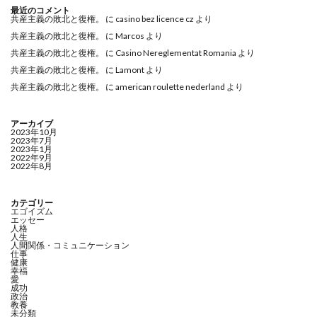
最近のコメント
共産主義の敗北と復権。
に
casino bez licence cz
より
共産主義の敗北と復権。
に
Marcos
より
共産主義の敗北と復権。
に
Casino Nereglementat Romania
より
共産主義の敗北と復権。
に
Lamont
より
共産主義の敗北と復権。
に
american roulette nederland
より
アーカイブ
2023年10月
2023年7月
2023年1月
2022年9月
2022年8月
カテゴリー
エゴイズム
エッセー
人格
人生
人間関係・コミュニケーション
仕事
健康
幸福
愛
成功
政治
教養
未分類