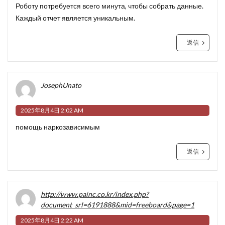
Роботу потребуется всего минута, чтобы собрать данные.
Каждый отчет является уникальным.
返信
JosephUnato
2025年8月4日 2:02 AM
помощь наркозависимым
返信
http://www.painc.co.kr/index.php?
document_srl=6191888&mid=freeboard&page=1
2025年8月4日 2:22 AM