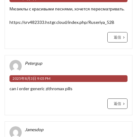
Мюзиклы с красивыми песнями, хочется пересматривать.
https://srv482333.hstgr.cloud/index.php/Ruseriya_52B
返信
Petergup
2025年8月3日 9:05 PM
can i order generic zithromax pills
返信
Jamesdop