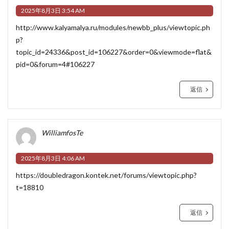
2025年8月3日 3:54 AM
http://www.kalyamalya.ru/modules/newbb_plus/viewtopic.ph
p?
topic_id=24336&post_id=106227&order=0&viewmode=flat&
pid=0&forum=4#106227
返信
WilliamfosTe
2025年8月3日 4:06 AM
https://doubledragon.kontek.net/forums/viewtopic.php?
t=18810
返信