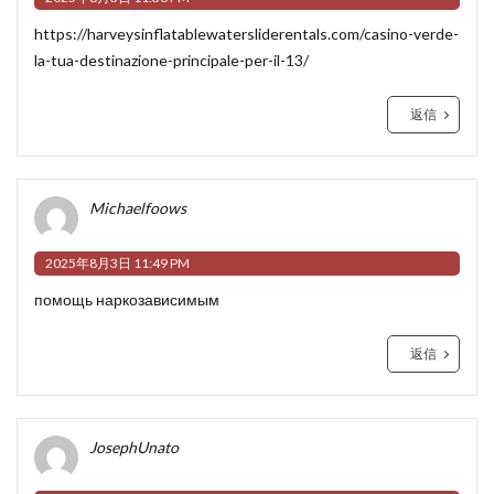
https://harveysinflatablewatersliderentals.com/casino-verde-
la-tua-destinazione-principale-per-il-13/
返信
Michaelfoows
2025年8月3日 11:49 PM
помощь наркозависимым
返信
JosephUnato