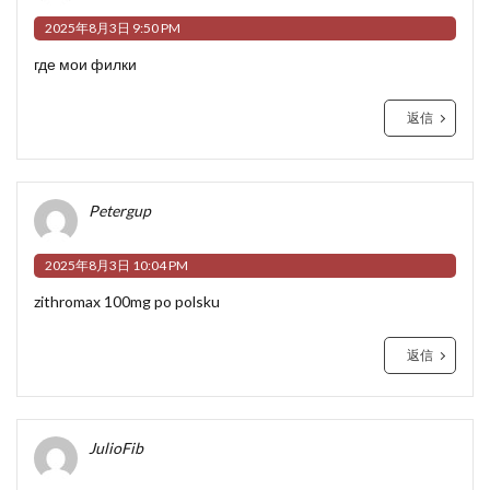
2025年8月3日 9:50 PM
где мои филки
返信
Petergup
2025年8月3日 10:04 PM
zithromax 100mg po polsku
返信
JulioFib