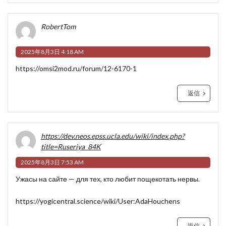
RobertTom
2025年8月3日 4:18 AM
https://omsi2mod.ru/forum/12-6170-1
返信
https://dev.neos.epss.ucla.edu/wiki/index.php?
title=Ruseriya_84K
2025年8月3日 7:53 AM
Ужасы на сайте — для тех, кто любит пощекотать нервы.
https://yogicentral.science/wiki/User:AdaHouchens
返信