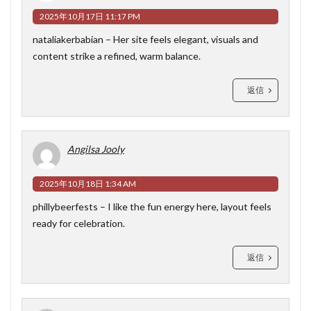
2025年10月17日 11:17 PM
nataliakerbabian
– Her site feels elegant, visuals and
content strike a refined, warm balance.
返信
Angilsa Jooly
2025年10月18日 1:34 AM
phillybeerfests
– I like the fun energy here, layout feels
ready for celebration.
返信