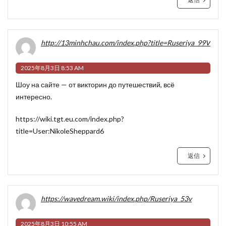
http://13minhchau.com/index.php?title=Ruseriya_99V
2025年8月3日 8:53 AM
Шоу на сайте — от викторин до путешествий, всё
интересно.
https://wiki.tgt.eu.com/index.php?
title=User:NikoleSheppard6
返信
https://wavedream.wiki/index.php/Ruseriya_53v
2025年8月3日 10:55 AM