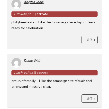
Angilsa Jooly
2025年10月18日 1:39 AM
phillybeerfests
– I like the fun energy here, layout feels
ready for celebration.
返信
Danie Wall
2025年10月18日 3:59 AM
orourkeforphilly
– I like the campaign site, visuals feel
strong and message clear.
返信