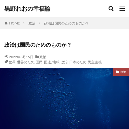
黒野れおの幸福論
HOME
政治
政治は国民のためのものか？
政治は国民のためのものか？
2022年8月15日
政治
世界
,
世界のため
,
国民
,
国連
,
地球
,
政治
,
日本のため
,
民主主義
政治