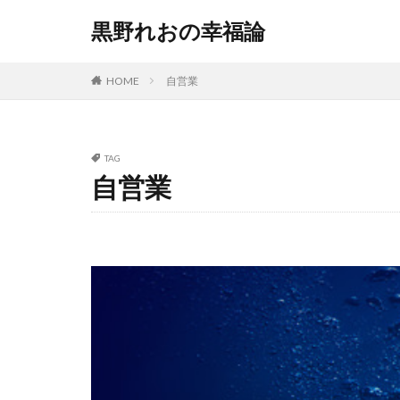
黒野れおの幸福論
HOME
自営業
TAG
自営業