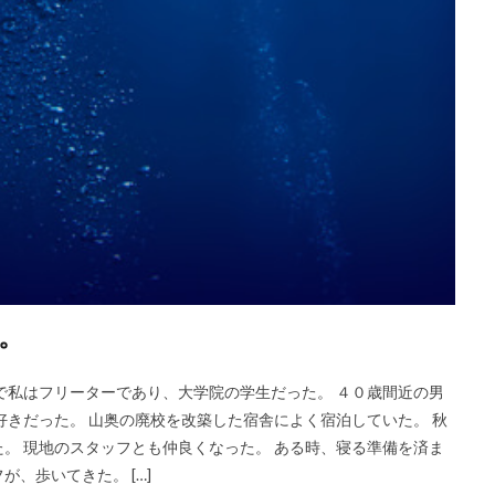
。
で私はフリーターであり、大学院の学生だった。 ４０歳間近の男
好きだった。 山奥の廃校を改築した宿舎によく宿泊していた。 秋
。 現地のスタッフとも仲良くなった。 ある時、寝る準備を済ま
、歩いてきた。 […]