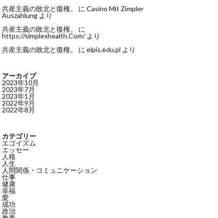
共産主義の敗北と復権。
に
Casino Mit Zimpler
Auszahlung
より
共産主義の敗北と復権。
に
https://simplexhealth.Com/
より
共産主義の敗北と復権。
に
elpis.edu.pl
より
アーカイブ
2023年10月
2023年7月
2023年1月
2022年9月
2022年8月
カテゴリー
エゴイズム
エッセー
人格
人生
人間関係・コミュニケーション
仕事
健康
幸福
愛
成功
政治
教養