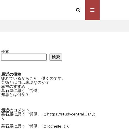
検索
検索
最近の投稿
疲れているからこそ、働くのです。
芸術とは自己表現なのか？
幸福のすすめ
墓石屋に思う「労働」
知恵とは何か？
最近のコメント
墓石屋に思う「労働」
に
https://studycentral.Us/
よ
り
墓石屋に思う「労働」
に
Richelle
より