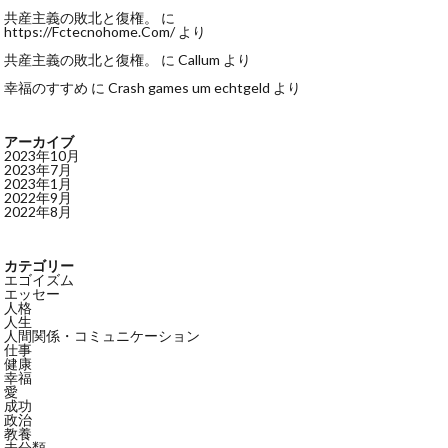
共産主義の敗北と復権。
に
https://Fctecnohome.Com/
より
共産主義の敗北と復権。
に
Callum
より
幸福のすすめ
に
Crash games um echtgeld
より
アーカイブ
2023年10月
2023年7月
2023年1月
2022年9月
2022年8月
カテゴリー
エゴイズム
エッセー
人格
人生
人間関係・コミュニケーション
仕事
健康
幸福
愛
成功
政治
教養
未分類