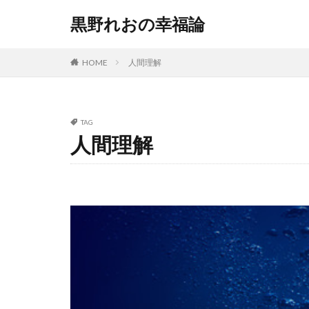
黒野れおの幸福論
HOME
人間理解
TAG
人間理解