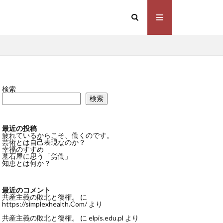
検索
検索
最近の投稿
疲れているからこそ、働くのです。
芸術とは自己表現なのか？
幸福のすすめ
墓石屋に思う「労働」
知恵とは何か？
最近のコメント
共産主義の敗北と復権。
に
https://simplexhealth.Com/
より
共産主義の敗北と復権。
に
elpis.edu.pl
より