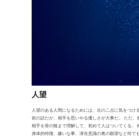
人望
人望のある人間になるためには、次の二点に気をつける
前の話だが、相手を思いやる優しさが大事だ。 ただ、
相手を骨の髄まで理解して、初めて人はついてくる。 
身体的特徴、嫌いな事、潜在意識の奥の願望など何でも。