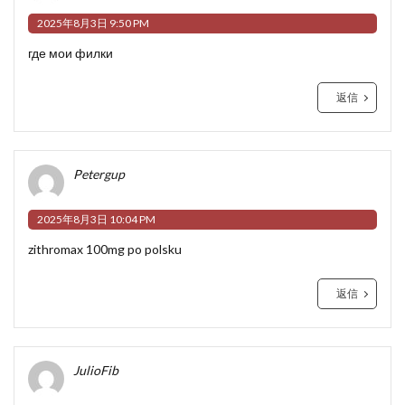
2025年8月3日 9:50 PM
где мои филки
返信
Petergup
2025年8月3日 10:04 PM
zithromax 100mg po polsku
返信
JulioFib