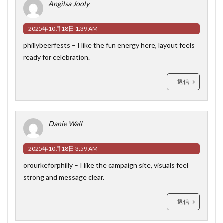
Angilsa Jooly
2025年10月18日 1:39 AM
phillybeerfests
– I like the fun energy here, layout feels
ready for celebration.
返信
Danie Wall
2025年10月18日 3:59 AM
orourkeforphilly
– I like the campaign site, visuals feel
strong and message clear.
返信