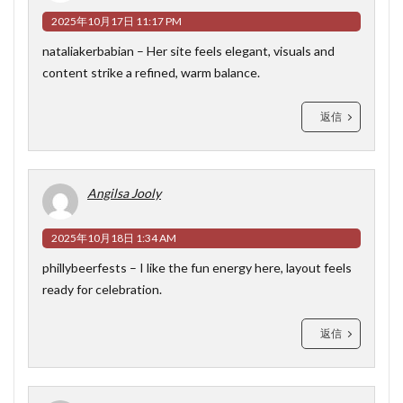
2025年10月17日 11:17 PM
nataliakerbabian
– Her site feels elegant, visuals and
content strike a refined, warm balance.
返信
Angilsa Jooly
2025年10月18日 1:34 AM
phillybeerfests
– I like the fun energy here, layout feels
ready for celebration.
返信