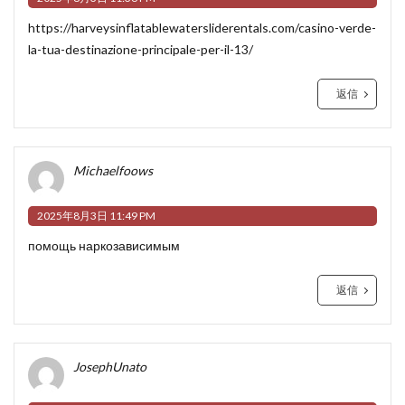
https://harveysinflatablewatersliderentals.com/casino-verde-
la-tua-destinazione-principale-per-il-13/
返信
Michaelfoows
2025年8月3日 11:49 PM
помощь наркозависимым
返信
JosephUnato