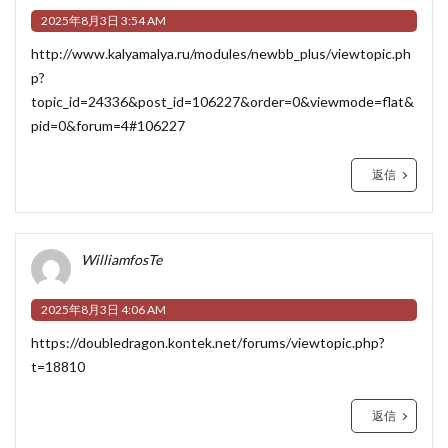
2025年8月3日 3:54 AM
http://www.kalyamalya.ru/modules/newbb_plus/viewtopic.ph
p?
topic_id=24336&post_id=106227&order=0&viewmode=flat&
pid=0&forum=4#106227
返信
WilliamfosTe
2025年8月3日 4:06 AM
https://doubledragon.kontek.net/forums/viewtopic.php?
t=18810
返信