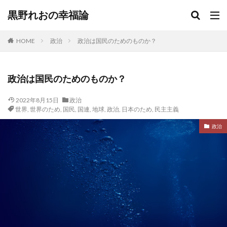
黒野れおの幸福論
HOME
政治
政治は国民のためのものか？
政治は国民のためのものか？
2022年8月15日
政治
世界
,
世界のため
,
国民
,
国連
,
地球
,
政治
,
日本のため
,
民主主義
政治