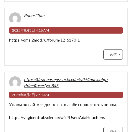
RobertTom
2025年8月3日 4:18 AM
https://omsi2mod.ru/forum/12-6170-1
返信
https://dev.neos.epss.ucla.edu/wiki/index.php?
title=Ruseriya_84K
2025年8月3日 7:53 AM
Ужасы на сайте — для тех, кто любит пощекотать нервы.
https://yogicentral.science/wiki/User:AdaHouchens
返信