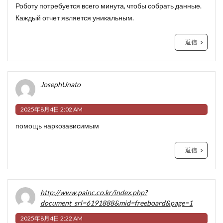
Роботу потребуется всего минута, чтобы собрать данные.
Каждый отчет является уникальным.
返信
JosephUnato
2025年8月4日 2:02 AM
помощь наркозависимым
返信
http://www.painc.co.kr/index.php?
document_srl=6191888&mid=freeboard&page=1
2025年8月4日 2:22 AM