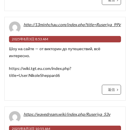
http://13minhchau.com/index.php?title=Ruseriya_99V
2025年8月3日 8:53 AM
Шоу на сайте — от викторин до путешествий, всё
интересно.
https://wiki.tgt.eu.com/index.php?
title=User:NikoleSheppard6
返信
https://wavedream.wiki/index.php/Ruseriya_53v
2025年8月3日 10:55 AM