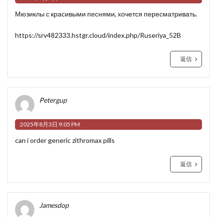
Мюзиклы с красивыми песнями, хочется пересматривать.
https://srv482333.hstgr.cloud/index.php/Ruseriya_52B
返信
Petergup
2025年8月3日 9:05 PM
can i order generic zithromax pills
返信
Jamesdop